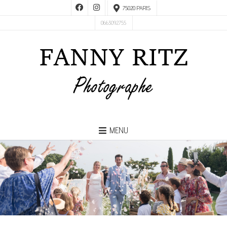
75020 PARIS
0663092755
MENU