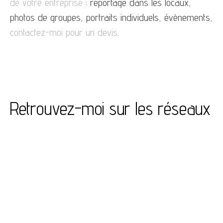
de votre entreprise
: reportage dans les locaux,
photos de groupes, portraits individuels, évènements,
contactez-moi pour un devis
.
Retrouvez-moi sur les réseaux
Vous souhaitez me soutenir et découvrir toujours
plus d’images, alors vous pouvez vous abonner à
mon compte
facebook
et
instagram
.
Fanny Ritz - Photographe à Paris
- Tous droits réservés -
Mentions légales
75020 Paris