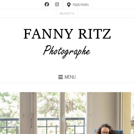
75020 PARIS
0663092755
MENU